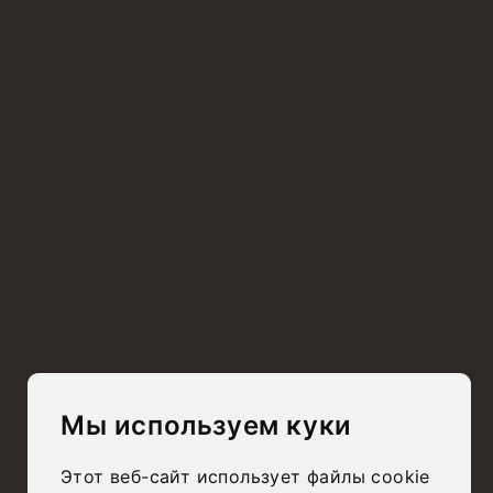
Busatto Home Srl
Via Laghi, 44/A – 36056 Belvedere
Tezze sul Brenta – Vicenza, Italia
+39 0424 560313
info@busattomobili.it
SOCIALS
Busatto Home Srl – Sede legale e Operativa:
–
Via Laghi, 44/A – 36056
Belvedere di Tezze sul Brenta (VI), Italia – C.F. e P.IVA: 04378900247
–
PEC:
busattohomesrl@legalmail.it – Prov. Ufficio Registro: Vicenza – Numero Rea: VI
– 399817
Мы используем куки
Этот веб-сайт использует файлы cookie