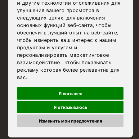
и другие технологии отслеживания для
|
Privacy Policy
Cookie Policy
улучшения вашего просмотра в
Review your cookie choices
следующих целях:
для включения
основных функций веб-сайта
,
чтобы
© Aleman’s 2025
alemansdesign.it
обеспечить лучший опыт на веб-сайте
,
чтобы измерить ваш интерес к нашим
продуктам и услугам и
персонализировать маркетинговое
взаимодействие.
,
чтобы показывать
рекламу которая более релевантна для
вас.
.
Я согласен
Я отказываюсь
Изменить мои предпочтения