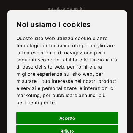
Busatto Home Srl
Via Laghi, 44/A – 36056 Belvedere
Tezze sul Brenta – Vicenza, Italia
Noi usiamo i cookies
+39 0424 560313
info@busattomobili.it
Questo sito web utilizza cookie e altre
tecnologie di tracciamento per migliorare
SOCIALS
la tua esperienza di navigazione per i
seguenti scopi:
per abilitare le funzionalità
di base del sito web
,
per fornire una
migliore esperienza sul sito web
,
per
Busatto Home Srl – Sede legale e Operativa:
–
Via Laghi, 44/A – 36056
misurare il tuo interesse nei nostri prodotti
Belvedere di Tezze sul Brenta (VI), Italia – C.F. e P.IVA: 04378900247
–
e servizi e personalizzare le interazioni di
PEC: busattohomesrl@legalmail.it – Prov. Ufficio Registro: Vicenza –
Numero Rea: VI – 399817
marketing
,
per pubblicare annunci più
pertinenti per te
.
Accetto
Rifiuto
|
Privacy Policy
Cookie Policy