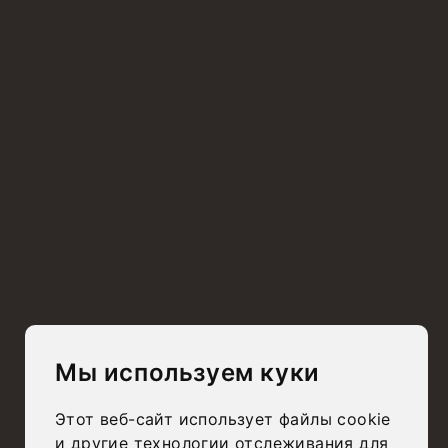
Busatto Home Srl – Sede legale e Operativa:
–
Via Laghi, 44/A – 36056
Belvedere di Tezze sul Brenta (VI), Italia – C.F. e P.IVA: 04378900247
–
PEC:
busattohomesrl@legalmail.it – Prov. Ufficio Registro: Vicenza – Numero Rea: VI
– 399817
|
Privacy Policy
Cookie Policy
Review your cookie choices
© Aleman’s 2025
alemansdesign.it
Мы используем куки
Этот веб-сайт использует файлы cookie
и другие технологии отслеживания для