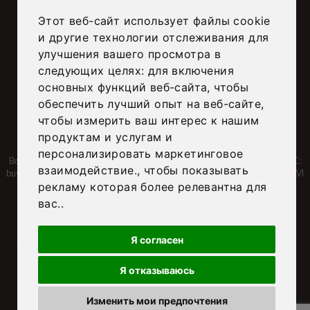
Tezze sul Brenta – Vicenza, Italia
Этот веб-сайт использует файлы cookie
+39 0424 560313
и другие технологии отслеживания для
info@busattomobili.it
улучшения вашего просмотра в
следующих целях:
для включения
SOCIALS
основных функций веб-сайта
,
чтобы
обеспечить лучший опыт на веб-сайте
,
чтобы измерить ваш интерес к нашим
продуктам и услугам и
Busatto Home Srl – Sede legale e Operativa:
–
Via Laghi, 44/A – 36056
персонализировать маркетинговое
Belvedere di Tezze sul Brenta (VI), Italia – C.F. e P.IVA: 04378900247
–
PEC:
взаимодействие.
,
чтобы показывать
busattohomesrl@legalmail.it – Prov. Ufficio Registro: Vicenza – Numero Rea: VI
рекламу которая более релевантна для
– 399817
вас.
.
Я согласен
Я отказываюсь
|
Privacy Policy
Cookie Policy
Review your cookie choices
Изменить мои предпочтения