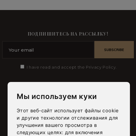
ПОДПИШИТЕСЬ НА РАССЫЛКУ!
I have read and accept the Privacy Policy.
Busatto Home Srl
Мы используем куки
Via Laghi, 44/A – 36056 Belvedere
Tezze sul Brenta – Vicenza, Italia
Этот веб-сайт использует файлы cookie
+39 0424 560313
и другие технологии отслеживания для
info@busattomobili.it
улучшения вашего просмотра в
следующих целях:
для включения